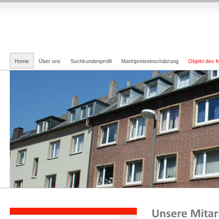
Home
Über uns
Suchkundenprofil
Marktpreiseinschätzung
Objekt des 